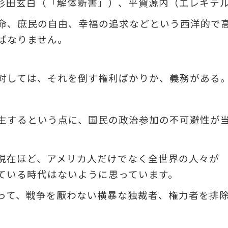
杉田玄白（「解体新書」）、平賀源内（エレキテ
命、庶民の自由、幸福の追求などという西洋的で
ばなりません。
対しては、それを倒す権利ばかりか、義務がある
生するという点に、国民の政治参加の不可避性が
現在ほど、アメリカ人だけでなく全世界の人々が 
ている時代はないように思っています。
って、戦争を厭わない横暴な独裁者、権力者を排