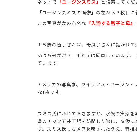
ネットで
「ユージンスミス」
と検索してくだ
「ユージンスミスの画像」の左から３枚目に
この写真がかの有名な
『入浴する智子と母』
１５歳の智子さんは、母良子さんに抱かれて
あばら骨が浮き、手と足は硬直しています。
ています。
アメリカの写真家、ウイリアム・ユージン・
な1枚です。
スミス氏にふれておきますと、水俣の実態を
県のチッソ五井工場を訪問した際に、交渉に
す。スミス氏もカメラを壊されたうえ、脊椎