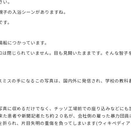
さい。
親子の入浴シーンがありますね。
です。
湯船につかっています。
口は閉じられていません。目も見開いたままです。そんな智子
スミスの手になるこの写真は、国内外に発信され、学校の教科
写真に収めるだけでなく、チッソ工場前での座り込みなどにも
来た患者や新聞記者たち約２０名が、会社側の雇った暴力団員
を折られ、片目失明の重傷を負ってしまいます(ウィキペディア