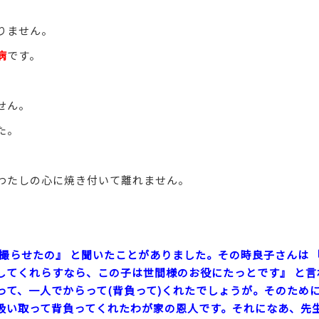
りません。
病
です。
せん。
た。
わたしの心に焼き付いて離れません。
撮らせたの』 と聞いたことがありました。その時良子さんは
してくれらすなら、この子は世間様のお役にたっとです』 と言
って、一人でからって(背負って)くれたでしょうが。そのため
吸い取って背負ってくれたわが家の恩人です。それになあ、先