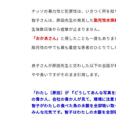
チッソの暴力性と犯罪性は、いきつく所を知
智子さんは、原田先生の発見した
胎児性水俣
生後数日後から痙攣が止まりません。
「おかあさん」
と発したことも一度もありま
胎児性の中でも最も重症な患者のひとりでし
良子さんが原田先生と交わした以下の会話が
やや長いですがそのまま引用します。
「わたし（原田）が 『どうしてあんな写真を
の偉か人、会社の偉か人が見て、環境に注意
智子がわたしの食べた魚の水銀を全部吸い取
みんな元気です。智子はわたしの水銀を全部