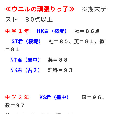
≪ウエルの頑張りっ子≫
※期末テ
スト ８0点以上
中 学 １ 年
HK
君（桜堤）
社＝８６点
ST君（桜堤）
社＝８５、英＝８１、数
＝８１
NT君（墨中）
英＝８８
NK
君（吾２）
理科＝９３
中 学 ２ 年
KS
君（墨中）
国＝９６、
数＝９７