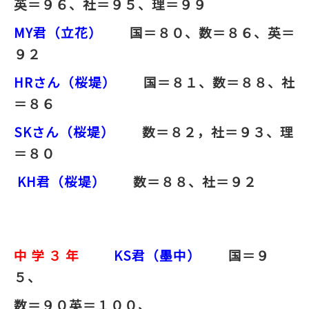
英＝９６、社＝９５、理＝９９
MY
君（立花）
国＝８０、数＝８６、英＝
９２
HRさん（桜堤）
国＝８１、数＝８８、社
＝８６
SK
さん（桜堤）
数＝８２，社＝９３、理
＝８０
KH君（桜堤）
数＝８８、社＝９２
中 学 ３ 年
KS
君（墨中）
国＝９
５、
数＝９０
英＝１００、