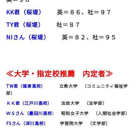
KK君（桜堤）
英＝８６、社＝９７
TY君（桜堤）
社＝８７
NIさん（桜堤）
英＝８２、社＝９５
≪大学・指定校推薦 内定者≫
TW
君（城東高校）
立教大学 （コミュニティ福祉学
部）
ＫＫ君（江戸川高校）
法政大学 （法学部）
ＷＳさん（墨田川高校
）
昭和女子大学 （人間社会学部）
FS
さん（深川高校）
学習院大学 （文学部）