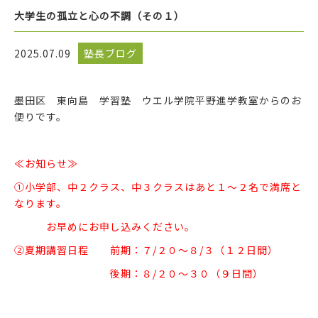
大学生の孤立と心の不調（その１）
2025.07.09
塾長ブログ
墨田区 東向島 学習塾 ウエル学院平野進学教室からのお
便りです。
≪お知らせ≫
①小学部、中２クラス、中３クラスはあと１～２名で満席と
なります。
お早めにお申し込みください。
②夏期講習日程 前期：７/２０～８/３（１２日間）
後期：８/２０～３０（９日間）