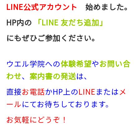
LINE公式アカウント
始めました。
HP内の
「LINE 友だち追加」
にもぜひご参加ください。
ウエル学院への
体験希望
や
お問い合
わせ
、
案内書の発送
は、
直接
お電話
か
HP上の
LINE
または
メ
ール
にてお待ちしております。
お気軽にどうぞ！