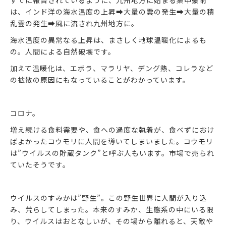
すでに報告されているように、九州地方に始まる集中豪雨
は、インド洋の海水温度の上昇➡大量の雲の発生➡大量の積
乱雲の発生➡風に流され九州地方に。
海水温度の異常なる上昇は、まさしく地球温暖化によるも
の。人間による自然破壊です。
加えて温暖化は、エボラ、マラリヤ、デング熱、コレラなど
の拡散の原因にもなっていることがわかっています。
コロナ。
増え続ける食料需要や、食への過度な執着が、食べずにおけ
ばよかったコウモリに人間を導いてしまいました。コウモリ
は”ウイルスの貯蔵タンク”と呼ぶ人もいます。市場で売られ
ていたそうです。
ウイルスのすみかは”野生”。この野生世界に人間が入り込
み、荒らしてしまった。本来のすみか、生態系の中にいる限
り、ウイルスはおとなしいが、その場から離れると、天敵や