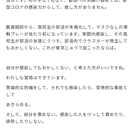
当然です。何の手立てもなく、都民へのお願い戦術では、新
型コロナの感染力からして、致し方がありません。
数週間前から、高校生の部活が本格化して、マスクなしの接
触プレーが当たり前になっています。家庭内感染し、その高
校生が部活の友達にうつす。部活内でクラスターが発生して
もおかしくない。これが東京じゅうで起こったならば。
自分が感染してもおかしくない、と考えた方がいいですね。
わたしも覚悟はできています。
常識的な防備をして、それでも感染したら、突発的な事故と
して
あきらめる。
そして、自分を責めない。感染した人をけっして責めたり、
排除したりしない。