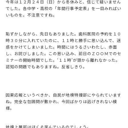
今年は１２月２４日（日）から冬休みと、信じて疑いません
でした。各中学・高校の「年間行事予定表」を一目みればい
いものを。不注意ですね。
恥ずかしながら、先日もありました。歯科医院の予約を１０
時３０分に入れていたのに、１１時と勝手に思い込んで、迷
惑をかけてしまいました。時間にはうるさいわたし、赤面
し、お詫びしました。この思い込み、前日のＺＯＯＭでのセ
ミナーの開始時間でした。‘１１時’が頭から離れなかった。
認知の問題でもありますね。反省しきり。
因果応報というべきか、自民が地検特捜部にやられています
ね。完全な包囲問が敷かれ、今回ばかりは逃げきれない模
様。
地検上層部はほくそ笑んでいるのでしょう。